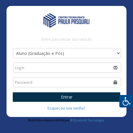
Entre para iniciar sua sessão
Entrar
Esqueceu sua senha?
Mantido e desenvolvido por
© Qualinfo Tecnologia.